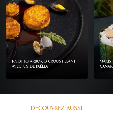
RISOTTO ARBORIO CROUSTILLANT
MAKIS
AVEC JUS DE PAËLLA
CANAR
Personnes
Difficulté
Temps
Personn
10
Normal
50 min
10
DÉCOUVREZ AUSSI