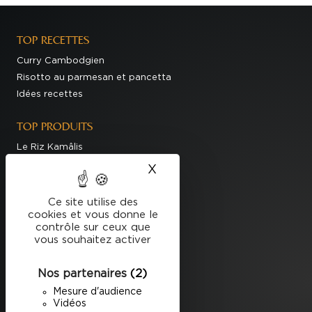
TOP RECETTES
Curry Cambodgien
Risotto au parmesan et pancetta
Idées recettes
TOP PRODUITS
Le Riz Kamâlis
Le Riz Basmati du Penjab
X
Masquer le bandeau des
Produits
Ce site utilise des
LA MARQUE
cookies et vous donne le
contrôle sur ceux que
Notre Histoire
vous souhaitez activer
Engagements
Nos Meilleurs Riz
Nos partenaires
(2)
Mesure d'audience
EN CE MOMENT
Vidéos