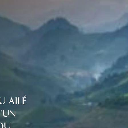
U AILÉ
'UN
 DU