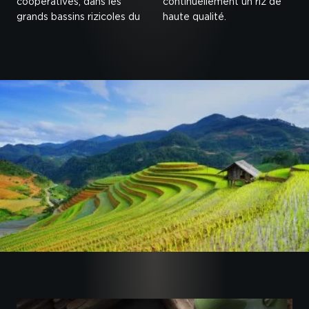
coopératives, dans les
continuellement un riz de
grands bassins rizicoles du
haute qualité.