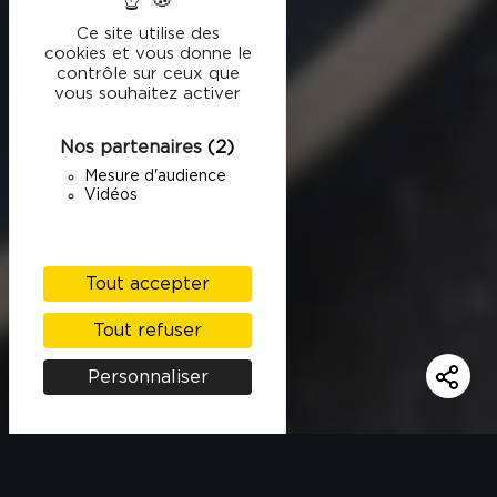
Ce site utilise des
cookies et vous donne le
contrôle sur ceux que
vous souhaitez activer
Nos partenaires
(2)
Mesure d'audience
Vidéos
Tout accepter
Tout refuser
Personnaliser