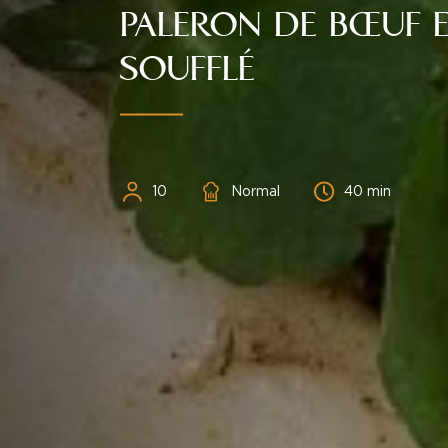
PALERON DE BŒUF E
SOUFFLÉ
Personnes
Difficulté
Temps
10
Normal
40 min