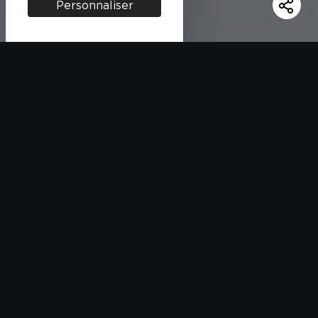
Personnaliser
INGRÉDIENTS
400 g de riz Basmati Bio Taureau Ailé
1 pavé de saumon
1 avocat
1 jaune d’oeuf
Sauce Soja
½ c. à soupe d’huile végétale
1 c. à soupe de sésame grillé