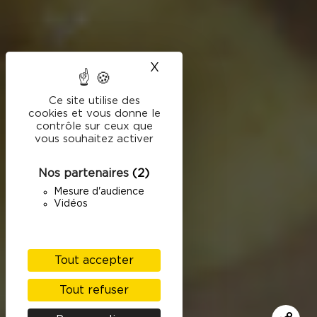
X
Masquer le bandeau des
Ce site utilise des
cookies et vous donne le
contrôle sur ceux que
vous souhaitez activer
Nos partenaires
(2)
Mesure d'audience
Vidéos
Tout accepter
Tout refuser