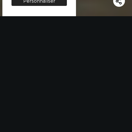
Personnaliser
INGRÉDIENTS
1 verre de riz Thaï Bio Taureau Ailé
4 filets de poulet
½ poireau
30 cl de lait de coco
1 cuillère à café de curry
1 petite poignée de noix de cajou
Sel, poivre