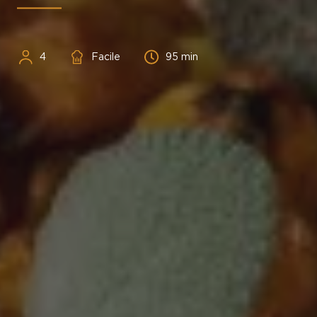
Personnes
Difficulté
Temps
4
Facile
95 min