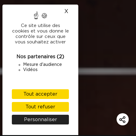
X
Masquer le bandeau des
Ce site utilise des
cookies et vous donne le
contrôle sur ceux que
vous souhaitez activer
Nos partenaires
(2)
Mesure d'audience
Vidéos
Tout accepter
Tout refuser
Personnaliser