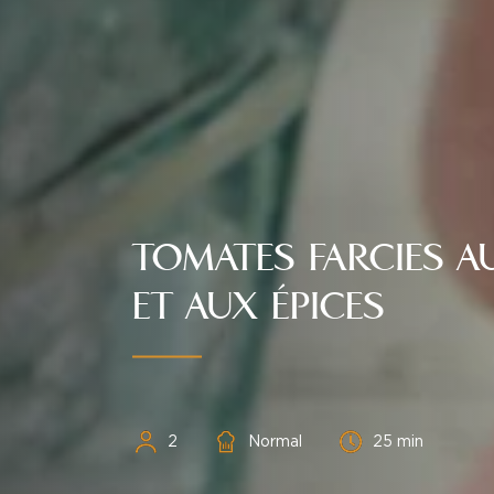
TOMATES FARCIES A
ET AUX ÉPICES
Personnes
Difficulté
Temps
2
Normal
25 min