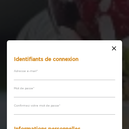
Fermer
Identifiants de connexion
Adresse e-mail*
Mot de passe*
Confirmez votre mot de passe*