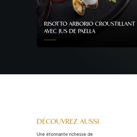
RISOTTO ARBORIO CROUSTILLANT
AVEC JUS DE PAËLLA
Personnes
Difficulté
Temps
10
Normal
50 min
DÉCOUVREZ AUSSI
Une étonnante richesse de