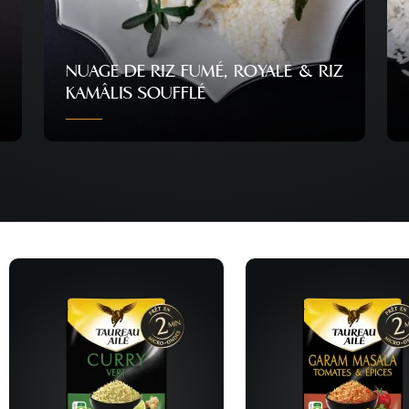
NUAGE DE RIZ FUMÉ, ROYALE & RIZ
KAMÂLIS SOUFFLÉ
Personnes
Difficulté
Temps
10
Difficile
50 min