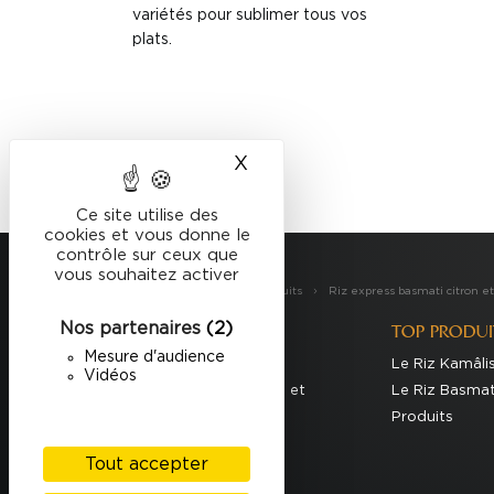
variétés pour sublimer tous vos
plats.
X
Masquer le bandeau des
Ce site utilise des
cookies et vous donne le
contrôle sur ceux que
vous souhaitez activer
Taureau Ailé
Nos Produits
Riz express basmati citron e
Nos partenaires
(2)
TOP RECETTES
TOP PRODUI
Mesure d'audience
Curry Cambodgien
Le Riz Kamâli
Vidéos
Risotto au parmesan et
Le Riz Basmat
pancetta
Produits
Idées recettes
Tout accepter