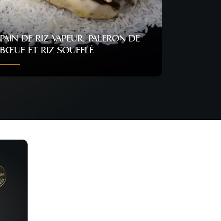
PAIN DE RIZ VAPEUR, PALERON DE
BŒUF ET RIZ SOUFFLÉ
Personnes
Difficulté
Temps
10
Normal
40 min