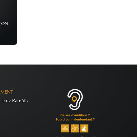
AÇON
OMENT
le riz Kamâlis