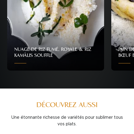
NUAGE DE RIZ FUMÉ, ROYALE & RIZ
PAIN D
KAMÂLIS SOUFFLÉ
BŒUF E
Personnes
Difficulté
Temps
Personn
10
Difficile
50 min
10
DÉCOUVREZ AUSSI
Une étonnante richesse de variétés pour sublimer tous
vos plats.