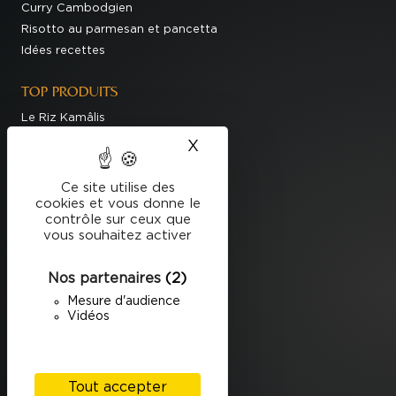
Curry Cambodgien
Risotto au parmesan et pancetta
Idées recettes
TOP PRODUITS
Le Riz Kamâlis
Le Riz Basmati du Penjab
X
Masquer le bandeau des
Produits
Ce site utilise des
LA MARQUE
cookies et vous donne le
contrôle sur ceux que
Notre Histoire
vous souhaitez activer
Engagements
Nos Meilleurs Riz
Nos partenaires
(2)
Mesure d'audience
EN CE MOMENT
Vidéos
Découvrez le riz Kamâlis
Tout accepter