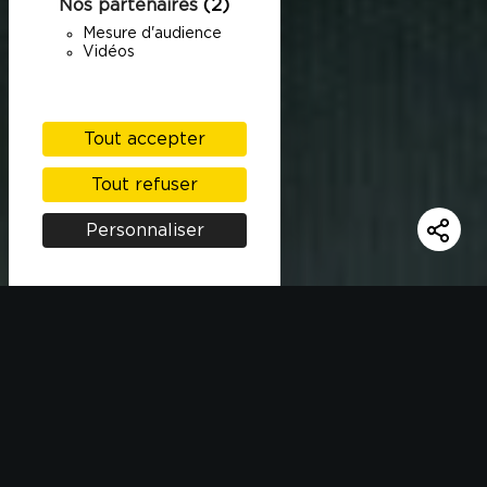
Nos partenaires
(2)
Mesure d'audience
Vidéos
Tout accepter
Tout refuser
Personnaliser
INGRÉDIENTS
150g de riz Kamalis Taureau Ailé