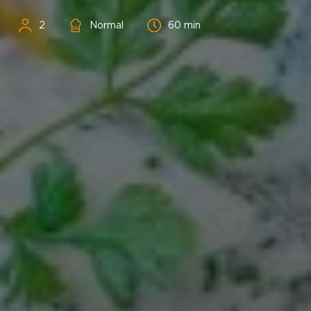
Personnes
Difficulté
Temps
2
Normal
60 min