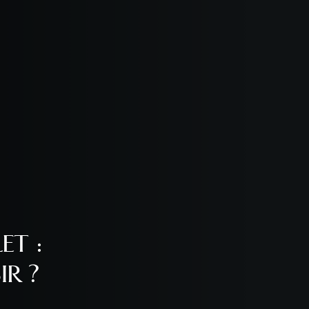
ET :
R ?