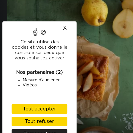
X
Masquer le bandeau des
Ce site utilise des
cookies et vous donne le
contrôle sur ceux que
vous souhaitez activer
Nos partenaires
(2)
Mesure d'audience
Vidéos
Tout accepter
Tout refuser