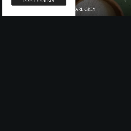
Personnaliser
BISCUIT MOELLEUX AU THÉ EARL GREY
Personnes
Difficulté
Temps
4
Facile
20 min
DÉCOUVREZ AUSSI
Une étonnante richesse de variétés pour sublimer tous
vos plats.